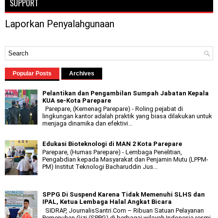
SUPPORT
Laporkan Penyalahgunaan
Popular Posts
Archives
Pelantikan dan Pengambilan Sumpah Jabatan Kepala
KUA se-Kota Parepare
Parepare, (Kemenag Parepare) - Roling pejabat di
lingkungan kantor adalah praktik yang biasa dilakukan untuk
menjaga dinamika dan efektivi...
Edukasi Bioteknologi di MAN 2 Kota Parepare
Parepare, (Humas Parepare) - Lembaga Penelitian,
Pengabdian kepada Masyarakat dan Penjamin Mutu (LPPM-
PM) Institut Teknologi Bacharuddin Jus...
SPPG Di Suspend Karena Tidak Memenuhi SLHS dan
IPAL, Ketua Lembaga Halal Angkat Bicara
SIDRAP, JournalisSantri.Com – Ribuan Satuan Pelayanan
Pemenuhan Gizi (SPPG) di berbagai wilayah Indonesia resmi