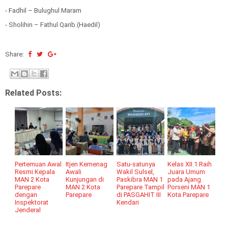
- Fadhil – Bulughul Maram
- Sholihin – Fathul Qarib.(Haedil)
Share:
Related Posts:
Pertemuan Awal
Itjen Kemenag
Satu-satunya
Kelas XII.1 Raih
Resmi Kepala
Awali
Wakil Sulsel,
Juara Umum
MAN 2 Kota
Kunjungan di
Paskibra MAN 1
pada Ajang
Parepare
MAN 2 Kota
Parepare Tampil
Porseni MAN 1
dengan
Parepare
di PASGAHIT III
Kota Parepare
Inspektorat
Kendari
Jenderal