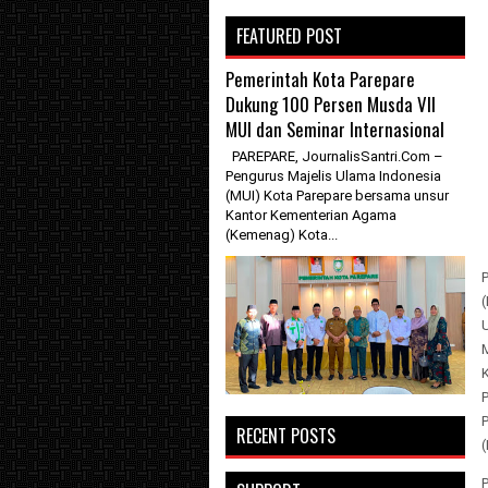
FEATURED POST
Pemerintah Kota Parepare
Dukung 100 Persen Musda VII
MUI dan Seminar Internasional
PAREPARE, JournalisSantri.Com –
Pengurus Majelis Ulama Indonesia
(MUI) Kota Parepare bersama unsur
Kantor Kementerian Agama
(Kemenag) Kota...
RECENT POSTS