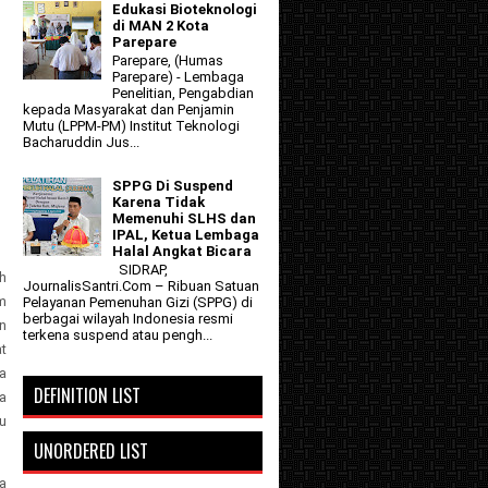
Edukasi Bioteknologi
di MAN 2 Kota
Parepare
Parepare, (Humas
Parepare) - Lembaga
Penelitian, Pengabdian
kepada Masyarakat dan Penjamin
Mutu (LPPM-PM) Institut Teknologi
Bacharuddin Jus...
SPPG Di Suspend
Karena Tidak
Memenuhi SLHS dan
IPAL, Ketua Lembaga
Halal Angkat Bicara
SIDRAP,
h
JournalisSantri.Com – Ribuan Satuan
m
Pelayanan Pemenuhan Gizi (SPPG) di
berbagai wilayah Indonesia resmi
n
terkena suspend atau pengh...
t
a
DEFINITION LIST
a
u
UNORDERED LIST
a