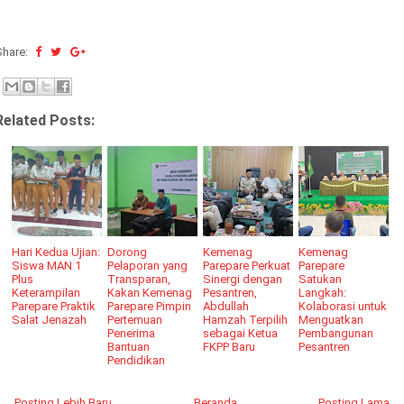
Share:
Related Posts:
Hari Kedua Ujian:
Dorong
Kemenag
Kemenag
Siswa MAN 1
Pelaporan yang
Parepare Perkuat
Parepare
Plus
Transparan,
Sinergi dengan
Satukan
Keterampilan
Kakan Kemenag
Pesantren,
Langkah:
Parepare Praktik
Parepare Pimpin
Abdullah
Kolaborasi untuk
Salat Jenazah
Pertemuan
Hamzah Terpilih
Menguatkan
Penerima
sebagai Ketua
Pembangunan
Bantuan
FKPP Baru
Pesantren
Pendidikan
← Posting Lebih Baru
Beranda
Posting Lama →