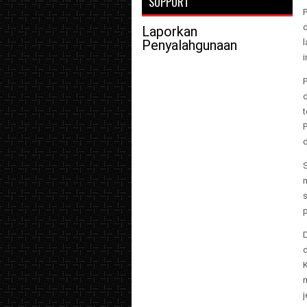
SUPPORT
Laporkan
Penyalahgunaan
i
d