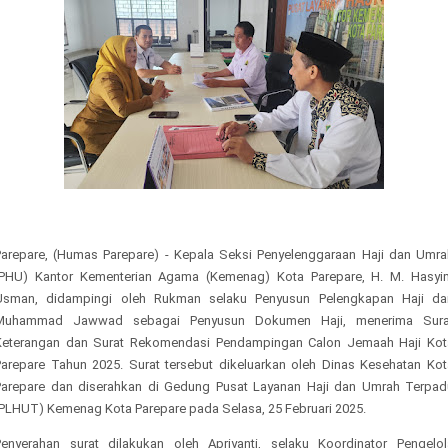
Parepare, (Humas Parepare) - Kepala Seksi Penyelenggaraan Haji dan Umra
(PHU) Kantor Kementerian Agama (Kemenag) Kota Parepare, H. M. Hasyi
Usman, didampingi oleh Rukman selaku Penyusun Pelengkapan Haji da
Muhammad Jawwad sebagai Penyusun Dokumen Haji, menerima Sura
Keterangan dan Surat Rekomendasi Pendampingan Calon Jemaah Haji Kot
Parepare Tahun 2025. Surat tersebut dikeluarkan oleh Dinas Kesehatan Kot
Parepare dan diserahkan di Gedung Pusat Layanan Haji dan Umrah Terpad
(PLHUT) Kemenag Kota Parepare pada Selasa, 25 Februari 2025.
Penyerahan surat dilakukan oleh Apriyanti, selaku Koordinator Pengelol