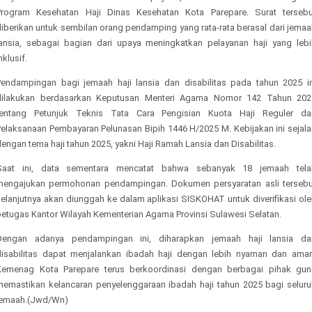
Program Kesehatan Haji Dinas Kesehatan Kota Parepare. Surat tersebu
diberikan untuk sembilan orang pendamping yang rata-rata berasal dari jemaa
lansia, sebagai bagian dari upaya meningkatkan pelayanan haji yang lebi
nklusif.
Pendampingan bagi jemaah haji lansia dan disabilitas pada tahun 2025 in
dilakukan berdasarkan Keputusan Menteri Agama Nomor 142 Tahun 202
tentang Petunjuk Teknis Tata Cara Pengisian Kuota Haji Reguler da
Pelaksanaan Pembayaran Pelunasan Bipih 1446 H/2025 M. Kebijakan ini sejala
engan tema haji tahun 2025, yakni Haji Ramah Lansia dan Disabilitas.
Saat ini, data sementara mencatat bahwa sebanyak 18 jemaah tela
mengajukan permohonan pendampingan. Dokumen persyaratan asli tersebu
selanjutnya akan diunggah ke dalam aplikasi SISKOHAT untuk diverifikasi ole
petugas Kantor Wilayah Kementerian Agama Provinsi Sulawesi Selatan.
Dengan adanya pendampingan ini, diharapkan jemaah haji lansia da
disabilitas dapat menjalankan ibadah haji dengan lebih nyaman dan aman
Kemenag Kota Parepare terus berkoordinasi dengan berbagai pihak gun
memastikan kelancaran penyelenggaraan ibadah haji tahun 2025 bagi seluru
jemaah.(Jwd/Wn)