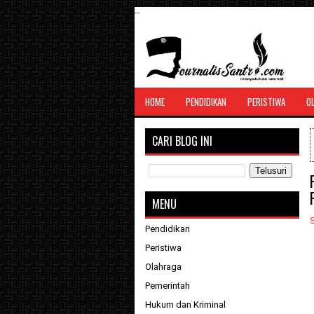
--
SANTRI JURNALIS
HOME
PENDIDIKAN
PERISTIWA
O
Menghimpun seluruh berita, tulisan, jurn
menyatukan ummat
CARI BLOG INI
MENU
S
Pendidikan
Peristiwa
Olahraga
Pemerintah
Hukum dan Kriminal