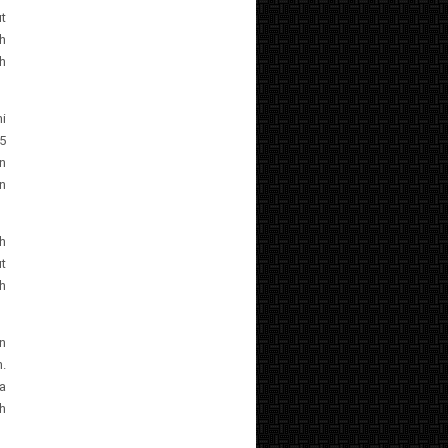
t
h
h
i
5
n
n
h
t
h
n
.
a
h