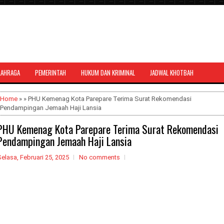
LAHRAGA
PEMERINTAH
HUKUM DAN KRIMINAL
JADWAL KHOTBAH
al bernuansa agama yang dapat
Home
» » PHU Kemenag Kota Parepare Terima Surat Rekomendasi
Pendampingan Jemaah Haji Lansia
PHU Kemenag Kota Parepare Terima Surat Rekomendasi
Pendampingan Jemaah Haji Lansia
elasa, Februari 25, 2025
No comments