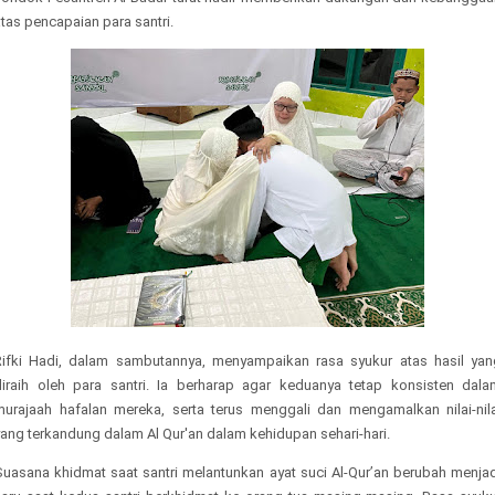
tas pencapaian para santri.
Rifki Hadi, dalam sambutannya, menyampaikan rasa syukur atas hasil yan
diraih oleh para santri. Ia berharap agar keduanya tetap konsisten dala
murajaah hafalan mereka, serta terus menggali dan mengamalkan nilai-nila
ang terkandung dalam Al Qur'an dalam kehidupan sehari-hari.
Suasana khidmat saat santri melantunkan ayat suci Al-Qur’an berubah menjad