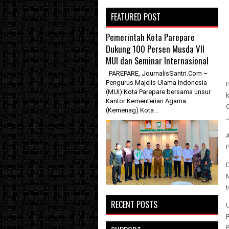
FEATURED POST
Pemerintah Kota Parepare
Dukung 100 Persen Musda VII
MUI dan Seminar Internasional
PAREPARE, JournalisSantri.Com –
Pengurus Majelis Ulama Indonesia
(MUI) Kota Parepare bersama unsur
Kantor Kementerian Agama
(Kemenag) Kota...
J
P
D
M
t
RECENT POSTS