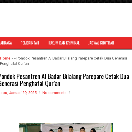
LAHRAGA
PEMERINTAH
HUKUM DAN KRIMINAL
JADWAL KHOTBAH
al bernuansa agama yang dapat
Home
» » Pondok Pesantren Al Badar Bilalang Parepare Cetak Dua Generasi
Penghafal Qur’an
Pondok Pesantren Al Badar Bilalang Parepare Cetak Dua
Generasi Penghafal Qur’an
abu, Januari 29, 2025
No comments