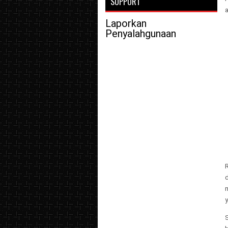
SUPPORT
a
Laporkan
Penyalahgunaan
y