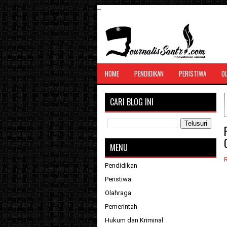
--
SANTRI JURNALIS
HOME
PENDIDIKAN
PERISTIWA
O
Menghimpun seluruh berita, tulisan, jurn
menyatukan ummat
CARI BLOG INI
MENU
R
Pendidikan
Peristiwa
Olahraga
Pemerintah
Hukum dan Kriminal