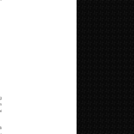
g
m
i
i