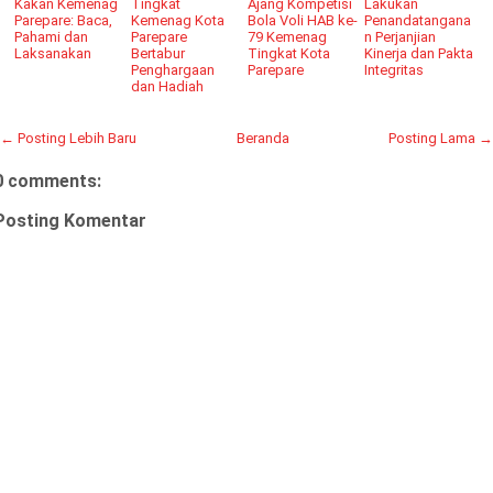
Kakan Kemenag
Tingkat
Ajang Kompetisi
Lakukan
Parepare: Baca,
Kemenag Kota
Bola Voli HAB ke-
Penandatangana
Pahami dan
Parepare
79 Kemenag
n Perjanjian
Laksanakan
Bertabur
Tingkat Kota
Kinerja dan Pakta
Penghargaan
Parepare
Integritas
dan Hadiah
← Posting Lebih Baru
Beranda
Posting Lama →
0 comments:
Posting Komentar