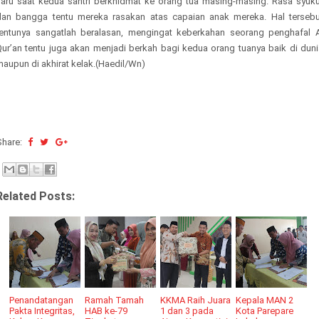
haru saat kedua santri berkhidmat ke orang tua masing-masing. Rasa syuku
dan bangga tentu mereka rasakan atas capaian anak mereka. Hal tersebu
tentunya sangatlah beralasan, mengingat keberkahan seorang penghafal A
Qur’an tentu juga akan menjadi berkah bagi kedua orang tuanya baik di duni
aupun di akhirat kelak.(Haedil/Wn)
Share:
Related Posts:
Penandatangan
Ramah Tamah
KKMA Raih Juara
Kepala MAN 2
Pakta Integritas,
HAB ke-79
1 dan 3 pada
Kota Parepare