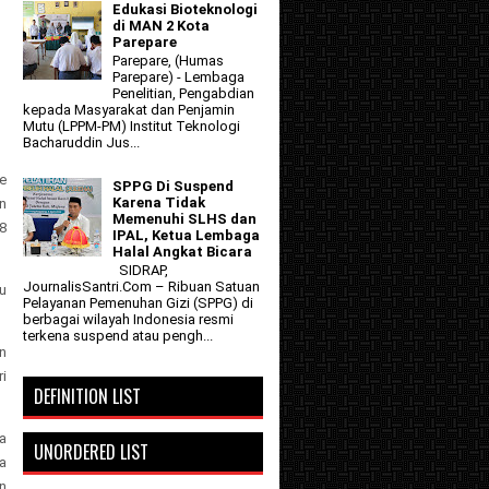
Edukasi Bioteknologi
di MAN 2 Kota
Parepare
Parepare, (Humas
Parepare) - Lembaga
Penelitian, Pengabdian
kepada Masyarakat dan Penjamin
Mutu (LPPM-PM) Institut Teknologi
Bacharuddin Jus...
e
SPPG Di Suspend
Karena Tidak
n
Memenuhi SLHS dan
8
IPAL, Ketua Lembaga
Halal Angkat Bicara
SIDRAP,
JournalisSantri.Com – Ribuan Satuan
u
Pelayanan Pemenuhan Gizi (SPPG) di
berbagai wilayah Indonesia resmi
terkena suspend atau pengh...
an
ri
DEFINITION LIST
a
UNORDERED LIST
a
n