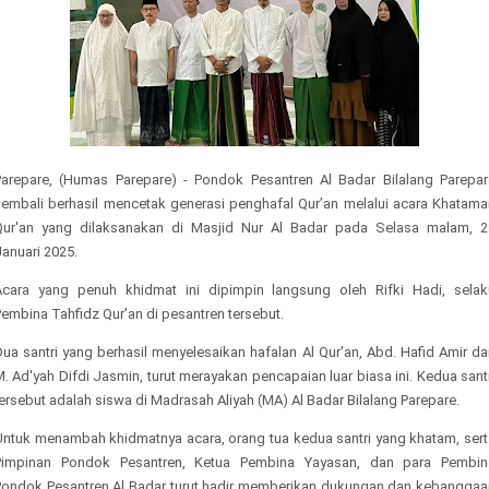
Parepare, (Humas Parepare) - Pondok Pesantren Al Badar Bilalang Parepar
kembali berhasil mencetak generasi penghafal Qur’an melalui acara Khatama
Qur'an yang dilaksanakan di Masjid Nur Al Badar pada Selasa malam, 2
anuari 2025.
Acara yang penuh khidmat ini dipimpin langsung oleh Rifki Hadi, selak
embina Tahfidz Qur'an di pesantren tersebut.
ua santri yang berhasil menyelesaikan hafalan Al Qur'an, Abd. Hafid Amir d
. Ad'yah Difdi Jasmin, turut merayakan pencapaian luar biasa ini. Kedua sant
ersebut adalah siswa di Madrasah Aliyah (MA) Al Badar Bilalang Parepare.
Untuk menambah khidmatnya acara, orang tua kedua santri yang khatam, sert
Pimpinan Pondok Pesantren, Ketua Pembina Yayasan, dan para Pembin
Pondok Pesantren Al Badar turut hadir memberikan dukungan dan kebanggaa