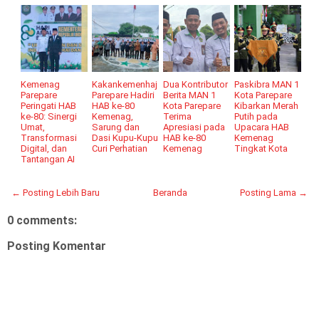
Kemenag
Kakankemenhaj
Dua Kontributor
Paskibra MAN 1
Parepare
Parepare Hadiri
Berita MAN 1
Kota Parepare
Peringati HAB
HAB ke-80
Kota Parepare
Kibarkan Merah
ke-80: Sinergi
Kemenag,
Terima
Putih pada
Umat,
Sarung dan
Apresiasi pada
Upacara HAB
Transformasi
Dasi Kupu-Kupu
HAB ke-80
Kemenag
Digital, dan
Curi Perhatian
Kemenag
Tingkat Kota
Tantangan AI
← Posting Lebih Baru
Beranda
Posting Lama →
0 comments:
Posting Komentar