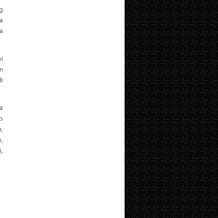
g
a
ta
i
m
i
a
p
,
,
,