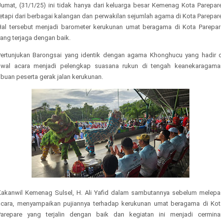
Jumat, (31/1/25) ini tidak hanya dari keluarga besar Kemenag Kota Parepare
etapi dari berbagai kalangan dan perwakilan sejumlah agama di Kota Parepar
Hal tersebut menjadi barometer kerukunan umat beragama di Kota Parepar
ang terjaga dengan baik.
Pertunjukan Barongsai yang identik dengan agama Khonghucu yang hadir d
awal acara menjadi pelengkap suasana rukun di tengah keanekaragama
ibuan peserta gerak jalan kerukunan.
Kakanwil Kemenag Sulsel, H. Ali Yafid dalam sambutannya sebelum melepa
acara, menyampaikan pujiannya terhadap kerukunan umat beragama di Kot
Parepare yang terjalin dengan baik dan kegiatan ini menjadi cermina