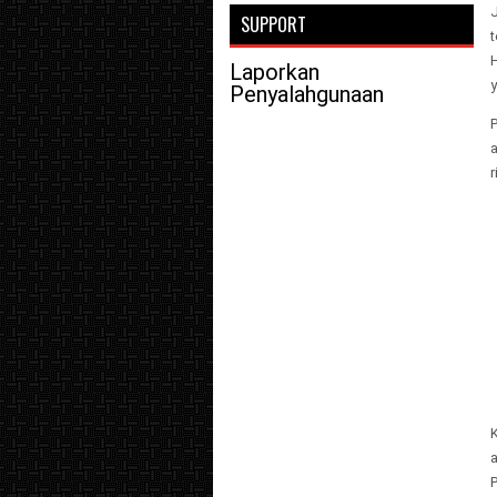
SUPPORT
t
Laporkan
y
Penyalahgunaan
r