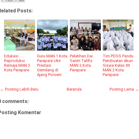
Related Posts:
Edukasi
Guru MAN 1 Kota
Pelatihan Dai
Tim PDSS Pandu
Reproduksi
Parepare Ukir
Santri Tahfiz
Pembuatan Akun
Remaja MAN 2
Prestasi
MAN 2 Kota
Siswa Kelas XII
Kota Parepare
Gemilang di
Parepare
MAN 2 Kota
Ajang Porseni
Parepare
← Posting Lebih Baru
Beranda
Posting Lama →
0 comments:
Posting Komentar