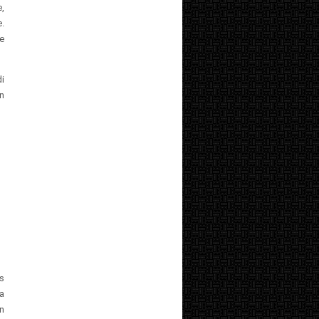
,
e.
e
i
n
s
a
n