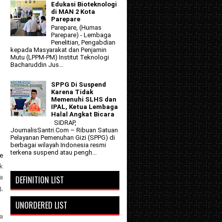
Edukasi Bioteknologi
di MAN 2 Kota
Parepare
Parepare, (Humas
Parepare) - Lembaga
Penelitian, Pengabdian
kepada Masyarakat dan Penjamin
Mutu (LPPM-PM) Institut Teknologi
Bacharuddin Jus...
SPPG Di Suspend
Karena Tidak
Memenuhi SLHS dan
IPAL, Ketua Lembaga
Halal Angkat Bicara
SIDRAP,
JournalisSantri.Com – Ribuan Satuan
Pelayanan Pemenuhan Gizi (SPPG) di
berbagai wilayah Indonesia resmi
terkena suspend atau pengh...
e
k
a
DEFINITION LIST
,
UNORDERED LIST
a