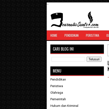
--
SANTRI JURNALIS
HOME
PENDIDIKAN
PERISTIWA
O
Menghimpun seluruh berita, tulisan, jurn
menyatukan ummat
CARI BLOG INI
MENU
J
Pendidikan
Peristiwa
Olahraga
Pemerintah
Hukum dan Kriminal