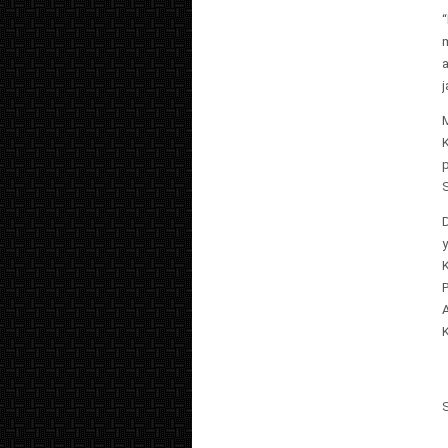
a
j
S