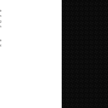
a
n
g
n
a
t