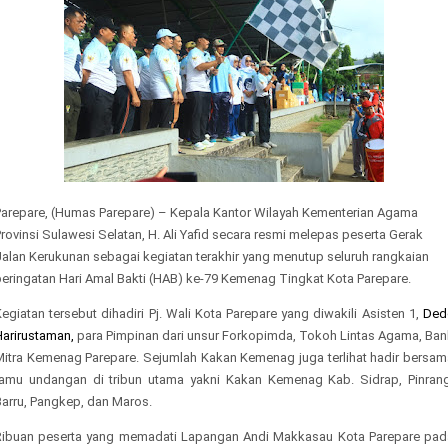
Parepare, (Humas Parepare) – Kepala Kantor Wilayah Kementerian Agama
rovinsi Sulawesi Selatan, H. Ali Yafid secara resmi melepas peserta Gerak
Jalan Kerukunan sebagai kegiatan terakhir yang menutup seluruh rangkaian
peringatan Hari Amal Bakti (HAB) ke-79 Kemenag Tingkat Kota Parepare.
egiatan tersebut dihadiri Pj. Wali Kota Parepare yang diwakili Asisten 1,
Ded
Harirustaman,
para Pimpinan dari unsur Forkopimda, Tokoh Lintas Agama, Ban
Mitra Kemenag Parepare. Sejumlah Kakan Kemenag juga terlihat hadir bersam
tamu undangan di tribun utama yakni Kakan Kemenag Kab. Sidrap, Pinrang
Barru, Pangkep, dan Maros.
Ribuan peserta yang memadati Lapangan Andi Makkasau Kota Parepare pad