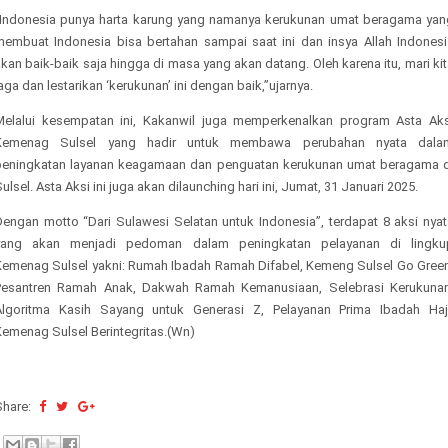
“Indonesia punya harta karung yang namanya kerukunan umat beragama yan
membuat Indonesia bisa bertahan sampai saat ini dan insya Allah Indonesi
kan baik-baik saja hingga di masa yang akan datang. Oleh karena itu, mari ki
aga dan lestarikan ‘kerukunan’ ini dengan baik,”ujarnya.
Melalui kesempatan ini, Kakanwil juga memperkenalkan program Asta Aks
Kemenag Sulsel yang hadir untuk membawa perubahan nyata dala
peningkatan layanan keagamaan dan penguatan kerukunan umat beragama d
ulsel. Asta Aksi ini juga akan dilaunching hari ini, Jumat, 31 Januari 2025.
Dengan motto “Dari Sulawesi Selatan untuk Indonesia”, terdapat 8 aksi nyat
yang akan menjadi pedoman dalam peningkatan pelayanan di lingku
Kemenag Sulsel yakni: Rumah Ibadah Ramah Difabel, Kemeng Sulsel Go Green
Pesantren Ramah Anak, Dakwah Ramah Kemanusiaan, Selebrasi Kerukunan
Algoritma Kasih Sayang untuk Generasi Z, Pelayanan Prima Ibadah Haji
Kemenag Sulsel Berintegritas.(Wn)
Share: