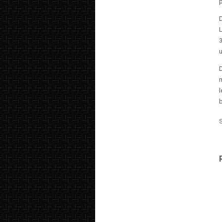
p
D
L
l
b