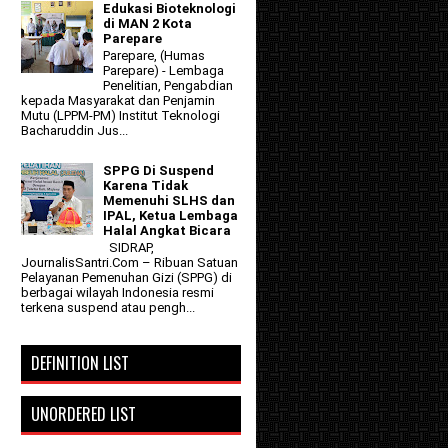
Edukasi Bioteknologi
di MAN 2 Kota
Parepare
Parepare, (Humas
Parepare) - Lembaga
Penelitian, Pengabdian
kepada Masyarakat dan Penjamin
Mutu (LPPM-PM) Institut Teknologi
Bacharuddin Jus...
SPPG Di Suspend
Karena Tidak
Memenuhi SLHS dan
IPAL, Ketua Lembaga
Halal Angkat Bicara
SIDRAP,
JournalisSantri.Com – Ribuan Satuan
Pelayanan Pemenuhan Gizi (SPPG) di
berbagai wilayah Indonesia resmi
terkena suspend atau pengh...
DEFINITION LIST
UNORDERED LIST