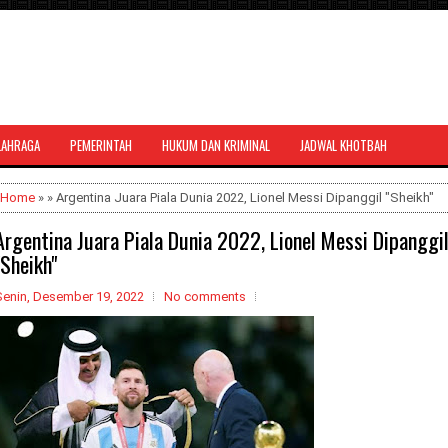
LAHRAGA
PEMERINTAH
HUKUM DAN KRIMINAL
JADWAL KHOTBAH
al bernuansa agama yang dapat
Home
» » Argentina Juara Piala Dunia 2022, Lionel Messi Dipanggil "Sheikh"
Argentina Juara Piala Dunia 2022, Lionel Messi Dipanggi
"Sheikh"
Senin, Desember 19, 2022
No comments