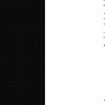
k
Y
o
d