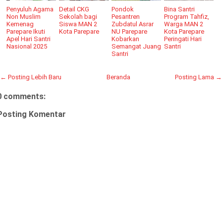
Penyuluh Agama
Detail CKG
Pondok
Bina Santri
Non Muslim
Sekolah bagi
Pesantren
Program Tahfiz,
Kemenag
Siswa MAN 2
Zubdatul Asrar
Warga MAN 2
Parepare Ikuti
Kota Parepare
NU Parepare
Kota Parepare
Apel Hari Santri
Kobarkan
Peringati Hari
Nasional 2025
Semangat Juang
Santri
Santri
← Posting Lebih Baru
Beranda
Posting Lama →
0 comments:
Posting Komentar