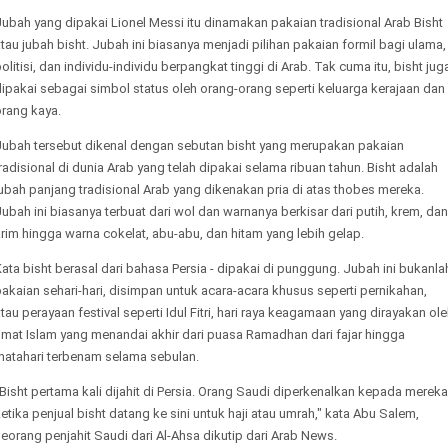
ubah yang dipakai Lionel Messi itu dinamakan pakaian tradisional Arab Bisht
tau jubah bisht. Jubah ini biasanya menjadi pilihan pakaian formil bagi ulama,
olitisi, dan individu-individu berpangkat tinggi di Arab. Tak cuma itu, bisht jug
ipakai sebagai simbol status oleh orang-orang seperti keluarga kerajaan dan
orang kaya.
Jubah tersebut dikenal dengan sebutan bisht yang merupakan pakaian
radisional di dunia Arab yang telah dipakai selama ribuan tahun. Bisht adalah
ubah panjang tradisional Arab yang dikenakan pria di atas thobes mereka.
ubah ini biasanya terbuat dari wol dan warnanya berkisar dari putih, krem, dan
rim hingga warna cokelat, abu-abu, dan hitam yang lebih gelap.
ata bisht berasal dari bahasa Persia - dipakai di punggung. Jubah ini bukanla
akaian sehari-hari, disimpan untuk acara-acara khusus seperti pernikahan,
tau perayaan festival seperti Idul Fitri, hari raya keagamaan yang dirayakan ol
umat Islam yang menandai akhir dari puasa Ramadhan dari fajar hingga
matahari terbenam selama sebulan.
Bisht pertama kali dijahit di Persia. Orang Saudi diperkenalkan kepada mereka
etika penjual bisht datang ke sini untuk haji atau umrah," kata Abu Salem,
eorang penjahit Saudi dari Al-Ahsa dikutip dari Arab News.