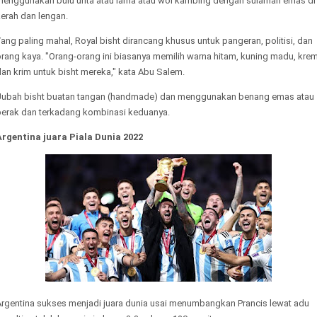
menggunakan bulu unta atau lama atau wol kambing dengan sulaman emas di
erah dan lengan.
ang paling mahal, Royal bisht dirancang khusus untuk pangeran, politisi, dan
rang kaya. "Orang-orang ini biasanya memilih warna hitam, kuning madu, krem
an krim untuk bisht mereka," kata Abu Salem.
Jubah bisht buatan tangan (handmade) dan menggunakan benang emas atau
perak dan terkadang kombinasi keduanya.
Argentina juara Piala Dunia 2022
Argentina sukses menjadi juara dunia usai menumbangkan Prancis lewat adu