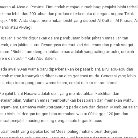
aerah Al-Ahsa di Provinsi Timur telah menjadi rumah bagi penjahit bisht terbai
selama lebih dari 200 tahun dan produsen terkemuka di negara-negara Teluk
ejak 1940. Anda dapat menemukan bisht yang disebut Al-Qattan, Al-Kharas, Al
ahdi atau Al-Bagli.
iga jenis bordir digunakan dalam pembuatan bisht: jahitan emas, jahitan
erak, dan jahitan sutra. Benangnya disebut zari dan emas dan perak sangat
mum. "Bisht hitam dengan jahitan emas adalah yang paling populer, setelah
rem dan putih," kata Abu Salem.
ada awal 90-an warna baru diperkenalkan ke pasar bisht. Biru, abu-abu dan
merah marun kebanyakan dikenakan oleh generasi muda. Generasi yang lebih
ua tetap berpegang pada warna hitam, coklat dan krem tradisional.
Menjahit bisht Hasawi adalah seni yang membutuhkan ketelitian dan
keterampilan. Sulaman emas membutuhkan kesabaran dan memakan waktu
berjam-jam. Lamanya waktu tergantung pada gaya dan desain. Membuat salah
satu bisht ini dengan tangan bisa memakan waktu 80 hingga 120 jam dan
empat penjahit, masing-masing dengan satu tugas khusus.
Jubah bisht yang dipakai Lionel Messi paling mahal dibuat dengan