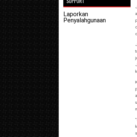
SUPPORT
J
Laporkan
a
Penyalahgunaan
p
d
t
j
J
k
K
p
a
"
k
s