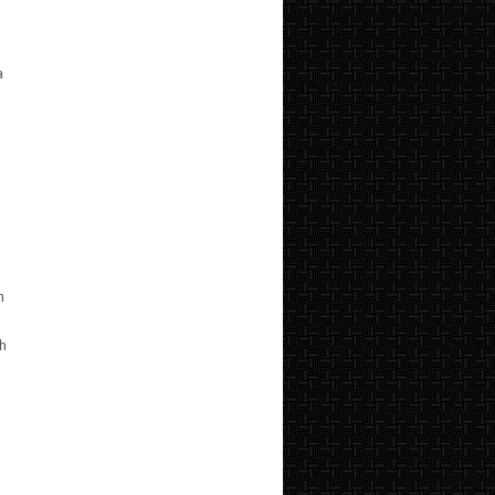
a
h
eh