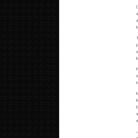
D
s
M
T
p
u
k
P
t