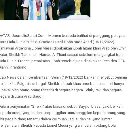
QATAR, JournalisSantri.Com - Momen berbeda terlihat di panggung perayaan
uara Piala Dunia 2022 di Stadion Lusail Doha pada Ahad (18/12/2022).
ahlawan Argentina Lionel Messi dipakaikan jubah hitam khas Arab oleh Emir
Qatar, Sheikh Tamim bin Hamad Al Thani sesaat sebelum mengangkat trofi
iala Dunia. Prosesi pemakaian jubah tersebut juga disaksikan Presiden FIFA
ianni Infantiono.
Arab News dalam pemberitaan, Senin (19/12/2022) bahkan menyebut pemain
erjuluk La Pulga itu sebagai ‘Sheikh’. Jubah khas tersebut selama ini hanya
ipakai oleh orang-orang tertentu di negara-negara Teluk, Irak, dan negara-
egara di utara Arab Saudi.
alam penyematan 'Sheikh' atau biasa di sebut 'Sayyid' biasanya diberikan
kepada orang yang sudah tua/panggilan tuan/panggilan kepada orang yang
hli pada bidang tertentu dalam keilmuan, jadi sudah hal yang lumrah
penyematan 'Sheikh' kepada Lionel Messi yang ahli dalam bidang bola.