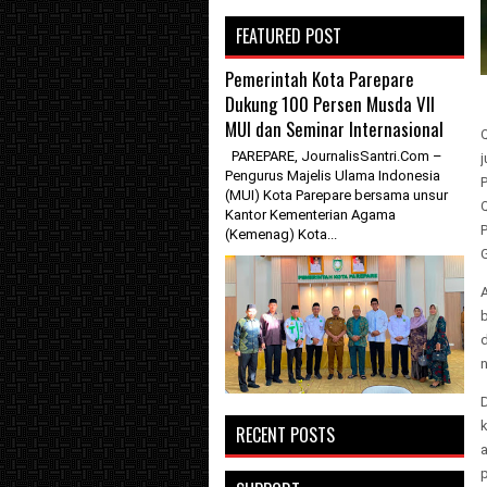
FEATURED POST
Pemerintah Kota Parepare
Dukung 100 Persen Musda VII
MUI dan Seminar Internasional
PAREPARE, JournalisSantri.Com –
j
Pengurus Majelis Ulama Indonesia
P
(MUI) Kota Parepare bersama unsur
Kantor Kementerian Agama
P
(Kemenag) Kota...
G
b
d
n
D
RECENT POSTS
a