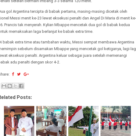
enalti setelah bermain imbang 3-3 selama 120 menit.
ua gol Argentina tercipta di babak pertama, masing-masing dicetak oleh
ionel Messi menit ke-23 lewat eksekusi penalti dan Angel Di Maria di menit ke
36. Prancis tak menyerah. Kylian Mbappe mencetak dua gol di babak kedua
untuk memaksakan laga berlanjut ke babak extra time.
Di babak extra time atau tambahan waktu, Messi sempat membawa Argentina
memimpin sebelum disamakan Mbappe yang mencetak gol ketiganya, lagi-lag
ewat eksekusi penalti. Argentina keluar sebagai juara setelah memenangi
abak adu penalti dengan skor 4-2.
Share:
Related Posts: