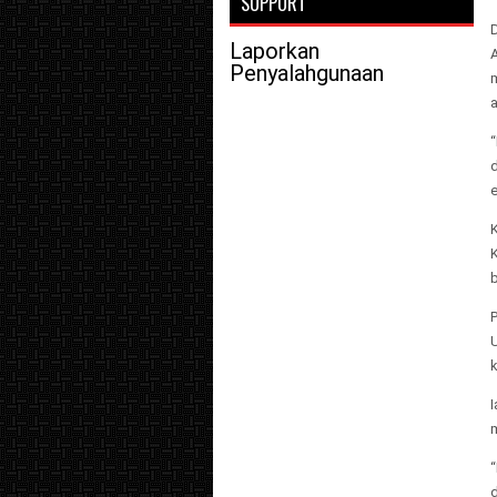
SUPPORT
Laporkan
Penyalahgunaan
“
k
I