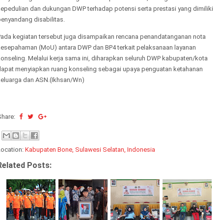
kepedulian dan dukungan DWP terhadap potensi serta prestasi yang dimiliki
enyandang disabilitas.
Pada kegiatan tersebut juga disampaikan rencana penandatanganan nota
kesepahaman (MoU) antara DWP dan BP4 terkait pelaksanaan layanan
onseling. Melalui kerja sama ini, diharapkan seluruh DWP kabupaten/kota
dapat menyiapkan ruang konseling sebagai upaya penguatan ketahanan
keluarga dan ASN.(Ikhsan/Wn)
Share:
Location:
Kabupaten Bone, Sulawesi Selatan, Indonesia
Related Posts: