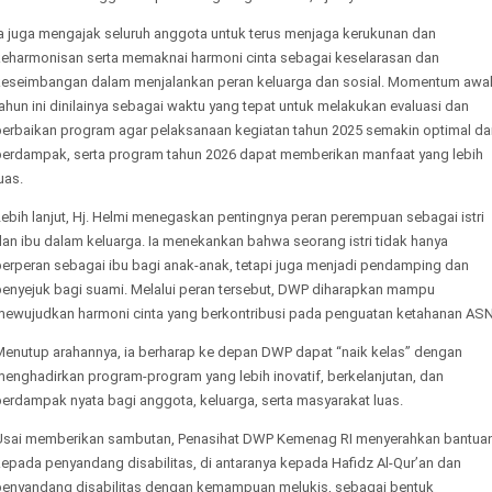
Ia juga mengajak seluruh anggota untuk terus menjaga kerukunan dan
keharmonisan serta memaknai harmoni cinta sebagai keselarasan dan
keseimbangan dalam menjalankan peran keluarga dan sosial. Momentum awa
ahun ini dinilainya sebagai waktu yang tepat untuk melakukan evaluasi dan
perbaikan program agar pelaksanaan kegiatan tahun 2025 semakin optimal da
berdampak, serta program tahun 2026 dapat memberikan manfaat yang lebih
uas.
ebih lanjut, Hj. Helmi menegaskan pentingnya peran perempuan sebagai istri
an ibu dalam keluarga. Ia menekankan bahwa seorang istri tidak hanya
berperan sebagai ibu bagi anak-anak, tetapi juga menjadi pendamping dan
penyejuk bagi suami. Melalui peran tersebut, DWP diharapkan mampu
mewujudkan harmoni cinta yang berkontribusi pada penguatan ketahanan ASN
Menutup arahannya, ia berharap ke depan DWP dapat “naik kelas” dengan
menghadirkan program-program yang lebih inovatif, berkelanjutan, dan
berdampak nyata bagi anggota, keluarga, serta masyarakat luas.
Usai memberikan sambutan, Penasihat DWP Kemenag RI menyerahkan bantua
epada penyandang disabilitas, di antaranya kepada Hafidz Al-Qur’an dan
penyandang disabilitas dengan kemampuan melukis, sebagai bentuk