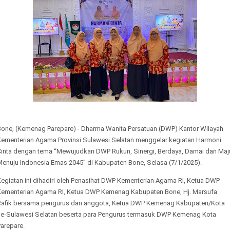
Bone, (Kemenag Parepare) - Dharma Wanita Persatuan (DWP) Kantor Wilayah
Kementerian Agama Provinsi Sulawesi Selatan menggelar kegiatan Harmoni
Cinta dengan tema “Mewujudkan DWP Rukun, Sinergi, Berdaya, Damai dan Maj
Menuju Indonesia Emas 2045” di Kabupaten Bone, Selasa (7/1/2025).
Kegiatan ini dihadiri oleh Penasihat DWP Kementerian Agama RI, Ketua DWP
Kementerian Agama RI, Ketua DWP Kemenag Kabupaten Bone, Hj. Marsufa
Rafik bersama pengurus dan anggota, Ketua DWP Kemenag Kabupaten/Kota
se-Sulawesi Selatan beserta para Pengurus termasuk DWP Kemenag Kota
arepare.