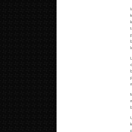
t
l
L
d
k