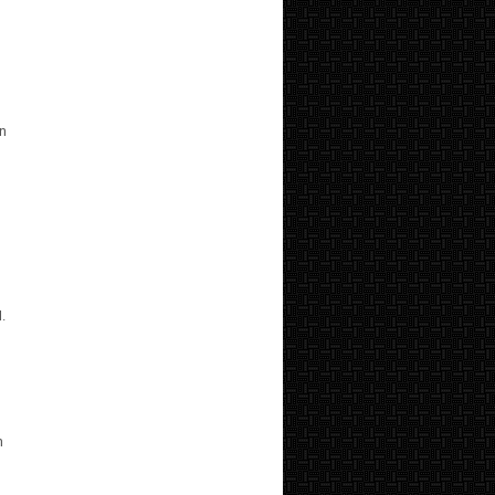
l
n
.
n