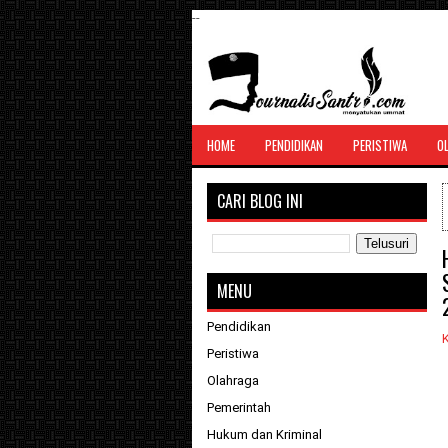
--
SANTRI JURNALIS
HOME
PENDIDIKAN
PERISTIWA
O
Menghimpun seluruh berita, tulisan, jurn
menyatukan ummat
CARI BLOG INI
MENU
Pendidikan
K
Peristiwa
Olahraga
Pemerintah
Hukum dan Kriminal