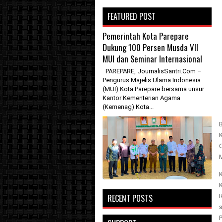
FEATURED POST
Pemerintah Kota Parepare
Dukung 100 Persen Musda VII
MUI dan Seminar Internasional
PAREPARE, JournalisSantri.Com –
Pengurus Majelis Ulama Indonesia
(MUI) Kota Parepare bersama unsur
Kantor Kementerian Agama
(Kemenag) Kota...
RECENT POSTS
P