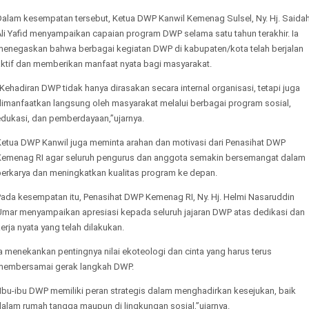
Dalam kesempatan tersebut, Ketua DWP Kanwil Kemenag Sulsel, Ny. Hj. Saida
Ali Yafid menyampaikan capaian program DWP selama satu tahun terakhir. Ia
menegaskan bahwa berbagai kegiatan DWP di kabupaten/kota telah berjalan
aktif dan memberikan manfaat nyata bagi masyarakat.
Kehadiran DWP tidak hanya dirasakan secara internal organisasi, tetapi juga
dimanfaatkan langsung oleh masyarakat melalui berbagai program sosial,
edukasi, dan pemberdayaan,”ujarnya.
Ketua DWP Kanwil juga meminta arahan dan motivasi dari Penasihat DWP
Kemenag RI agar seluruh pengurus dan anggota semakin bersemangat dalam
berkarya dan meningkatkan kualitas program ke depan.
Pada kesempatan itu, Penasihat DWP Kemenag RI, Ny. Hj. Helmi Nasaruddin
Umar menyampaikan apresiasi kepada seluruh jajaran DWP atas dedikasi dan
erja nyata yang telah dilakukan.
a menekankan pentingnya nilai ekoteologi dan cinta yang harus terus
membersamai gerak langkah DWP.
“Ibu-ibu DWP memiliki peran strategis dalam menghadirkan kesejukan, baik
dalam rumah tangga maupun di lingkungan sosial,”ujarnya.