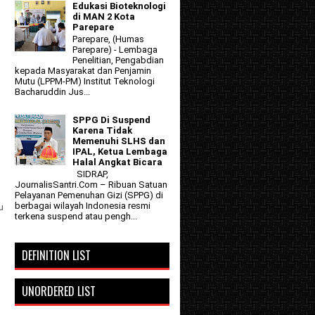
Edukasi Bioteknologi
di MAN 2 Kota
Parepare
Parepare, (Humas
Parepare) - Lembaga
Penelitian, Pengabdian
kepada Masyarakat dan Penjamin
Mutu (LPPM-PM) Institut Teknologi
Bacharuddin Jus...
SPPG Di Suspend
Karena Tidak
Memenuhi SLHS dan
IPAL, Ketua Lembaga
Halal Angkat Bicara
SIDRAP,
JournalisSantri.Com – Ribuan Satuan
Pelayanan Pemenuhan Gizi (SPPG) di
berbagai wilayah Indonesia resmi
u
terkena suspend atau pengh...
DEFINITION LIST
UNORDERED LIST