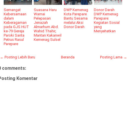
Semangat
Suasana Haru
DWP Kemenag
Donor Darah
Kebersamaan
Warnai
Kota Parepare
DWP Kemenag
dalam
Pelepasan
Bantu Sesama
Parepare:
Keberagaman
Jenazah
melalui Aksi
Kegiatan Sosial
pada GJS HUT
Almarhum Abd.
Donor Darah
yang
ke-79 Gereja
Wahid Thahir,
Menyehatkan
Paroki Santa
Mantan Kakanwil
Petrus Rasul
Kemenag Sulsel
Parepare
← Posting Lebih Baru
Beranda
Posting Lama →
0 comments:
Posting Komentar