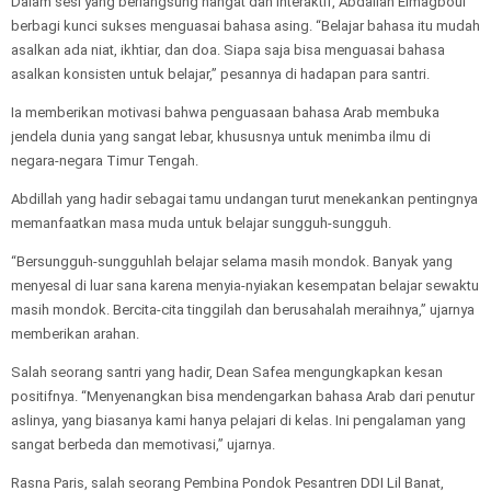
Dalam sesi yang berlangsung hangat dan interaktif, Abdallah Elmagboul
berbagi kunci sukses menguasai bahasa asing. “Belajar bahasa itu mudah
asalkan ada niat, ikhtiar, dan doa. Siapa saja bisa menguasai bahasa
asalkan konsisten untuk belajar,” pesannya di hadapan para santri.
Ia memberikan motivasi bahwa penguasaan bahasa Arab membuka
jendela dunia yang sangat lebar, khususnya untuk menimba ilmu di
negara-negara Timur Tengah.
Abdillah yang hadir sebagai tamu undangan turut menekankan pentingnya
memanfaatkan masa muda untuk belajar sungguh-sungguh.
“Bersungguh-sungguhlah belajar selama masih mondok. Banyak yang
menyesal di luar sana karena menyia-nyiakan kesempatan belajar sewaktu
masih mondok. Bercita-cita tinggilah dan berusahalah meraihnya,” ujarnya
memberikan arahan.
Salah seorang santri yang hadir, Dean Safea mengungkapkan kesan
positifnya. “Menyenangkan bisa mendengarkan bahasa Arab dari penutur
aslinya, yang biasanya kami hanya pelajari di kelas. Ini pengalaman yang
sangat berbeda dan memotivasi,” ujarnya.
Rasna Paris, salah seorang Pembina Pondok Pesantren DDI Lil Banat,