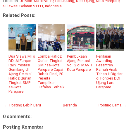
Location:
Jl. Moh. Kurdi No.19, Labukkang, Kec. Ujung, Kota Parepare,
Sulawesi Selatan 91111, Indonesia
Related Posts:
Dua Siswa MTs
Lomba Hafidz
Pembukaan
Penilaian
DDI Al Furqan
Qur’an Tingkat
Ajang Pantasi
Awarding
Raih Prestasi
SMP se-Kota
Vol. 2 di MAN 1
Pesantren
Gemilang di
Parepare Capai
Kota Parepare
Ramah Anak
Ajang Seleksi
Babak Final, 20
Tahap II Digelar
Hafidz Qur’an
Peserta
di Ponpes DDI
Tingkat SMP
Tampilkan
Ujung Lare
se-Kota
Hafalan Terbaik
Parepare
Parepare
← Posting Lebih Baru
Beranda
Posting Lama →
0 comments:
Posting Komentar