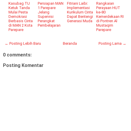
Kasubag TU
Persiapan MAN
Fitriani Laibi:
Rangkaian
Ketuk Tanda
1 Parepare
Implementasi
Perayaan HUT
Mulai Pesta
Jelang
Kurikulum Cinta
ke-80
Demokrasi
Supervisi
Dapat Bentengi
Kemerdekaan RI
Berbasis Cinta
Perangkat
Generasi Muda
di Pontren Al
di MAN 2 Kota
Pembelajaran
Mustaqim
Parepare
Parepare
← Posting Lebih Baru
Beranda
Posting Lama →
0 comments:
Posting Komentar