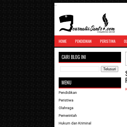
--
SANTRI JURNALIS
HOME
PENDIDIKAN
PERISTIWA
O
Menghimpun seluruh berita, tulisan, jurn
menyatukan ummat
CARI BLOG INI
MENU
K
Pendidikan
Peristiwa
Olahraga
Pemerintah
Hukum dan Kriminal