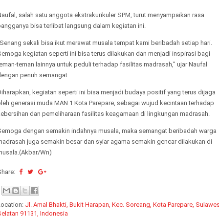
aufal, salah satu anggota ekstrakurikuler SPM, turut menyampaikan rasa
angganya bisa terlibat langsung dalam kegiatan ini.
Senang sekali bisa ikut merawat musala tempat kami beribadah setiap hari.
emoga kegiatan seperti ini bisa terus dilakukan dan menjadi inspirasi bagi
eman-teman lainnya untuk peduli terhadap fasilitas madrasah,” ujar Naufal
dengan penuh semangat.
iharapkan, kegiatan seperti ini bisa menjadi budaya positif yang terus dijaga
oleh generasi muda MAN 1 Kota Parepare, sebagai wujud kecintaan terhadap
kebersihan dan pemeliharaan fasilitas keagamaan di lingkungan madrasah.
Semoga dengan semakin indahnya musala, maka semangat beribadah warga
madrasah juga semakin besar dan syiar agama semakin gencar dilakukan di
musala.(Akbar/Wn)
Share:
Location:
Jl. Amal Bhakti, Bukit Harapan, Kec. Soreang, Kota Parepare, Sulawes
Selatan 91131, Indonesia