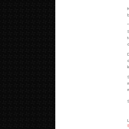
N
b
“
S
t
D