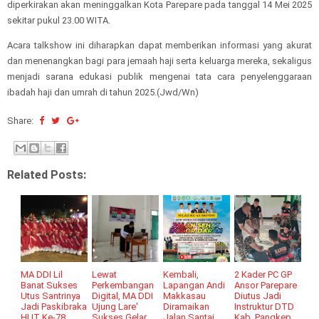
diperkirakan akan meninggalkan Kota Parepare pada tanggal 14 Mei 2025
sekitar pukul 23.00 WITA.
Acara talkshow ini diharapkan dapat memberikan informasi yang akurat
dan menenangkan bagi para jemaah haji serta keluarga mereka, sekaligus
menjadi sarana edukasi publik mengenai tata cara penyelenggaraan
ibadah haji dan umrah di tahun 2025.(Jwd/Wn)
Share:
Related Posts:
MA DDI Lil
Lewat
Kembali,
2 Kader PC GP
Banat Sukses
Perkembangan
Lapangan Andi
Ansor Parepare
Utus Santrinya
Digital, MA DDI
Makkasau
Diutus Jadi
Jadi Paskibraka
Ujung Lare'
Diramaikan
Instruktur DTD
HUT Ke-78
Sukses Gelar
Jalan Santai
Kab. Pangkep